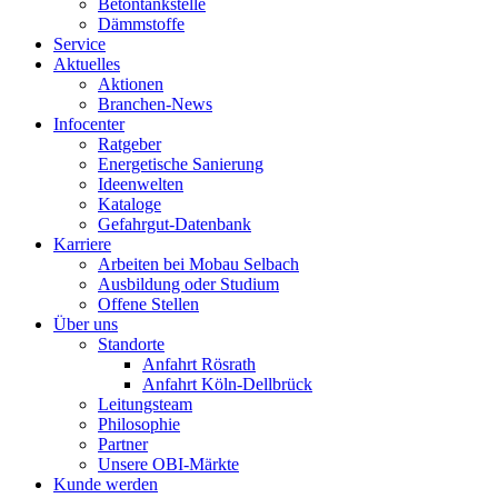
Betontankstelle
Dämmstoffe
Service
Aktuelles
Aktionen
Branchen-News
Infocenter
Ratgeber
Energetische Sanierung
Ideenwelten
Kataloge
Gefahrgut-Datenbank
Karriere
Arbeiten bei Mobau Selbach
Ausbildung oder Studium
Offene Stellen
Über uns
Standorte
Anfahrt Rösrath
Anfahrt Köln-Dellbrück
Leitungsteam
Philosophie
Partner
Unsere OBI-Märkte
Kunde werden