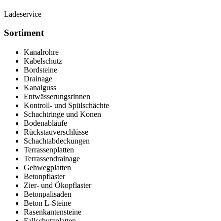
Ladeservice
Sortiment
Kanalrohre
Kabelschutz
Bordsteine
Drainage
Kanalguss
Entwässerungsrinnen
Kontroll- und Spülschächte
Schachtringe und Konen
Bodenabläufe
Rückstauverschlüsse
Schachtabdeckungen
Terrassenplatten
Terrassendrainage
Gehwegplatten
Betonpflaster
Zier- und Ökopflaster
Betonpalisaden
Beton L-Steine
Rasenkantensteine
Fallschutzplatten