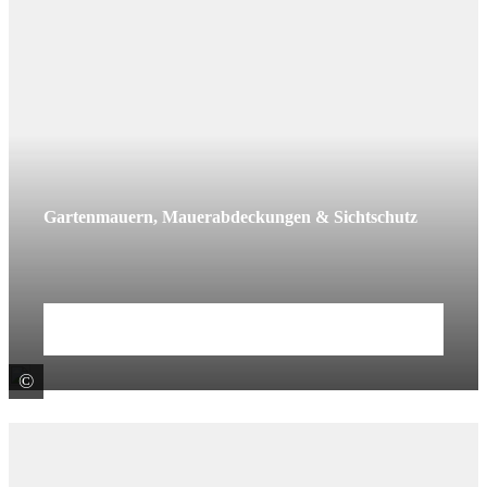
Gartenmauern, Mauerabdeckungen & Sichtschutz
Mehr erfahren
©
KANN GmbH Baustoffwerke