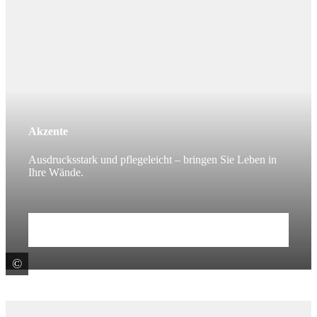
Akzente
Ausdrucksstark und pflegeleicht – bringen Sie Leben in
Ihre Wände.
Mehr erfahren
©
Fincibec S.p.A. - CENTURY -