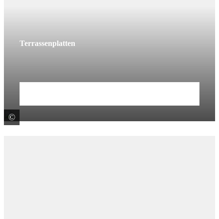
Terrassenplatten
Mehr erfahren
©
Bernhard Mengelkamp GmbH & Co. KG TERRAMENG-