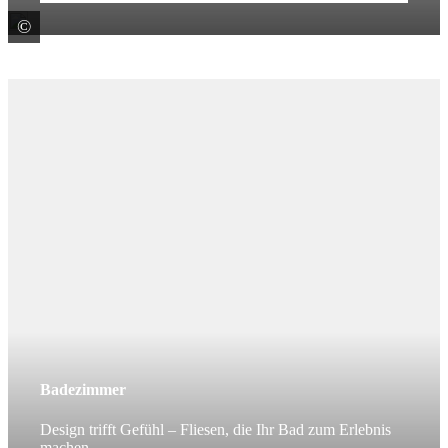
©
Stargres Sp. z o.o.
Badezimmer
Design trifft Gefühl – Fliesen, die Ihr Bad zum Erlebnis
machen.