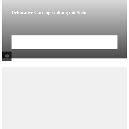
Dekorative Gartengestaltung mit Stein
Mehr erfahren
©
Birkenmeier Stein+Design GmbH