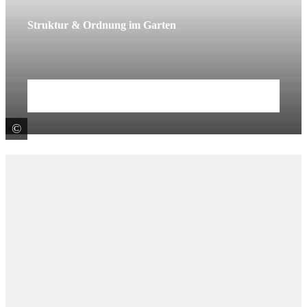
Struktur & Ordnung im Garten
Mehr erfahren
©
KANN GmbH Baustoffwerke