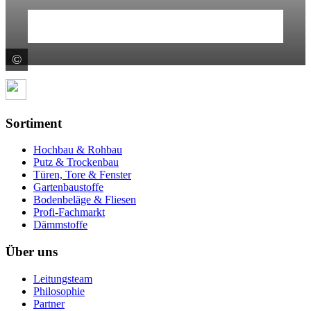
Mehr erfahren
©
Schlüter-Systems KG
Sortiment
Hochbau & Rohbau
Putz & Trockenbau
Türen, Tore & Fenster
Gartenbaustoffe
Bodenbeläge & Fliesen
Profi-Fachmarkt
Dämmstoffe
Über uns
Leitungsteam
Philosophie
Partner