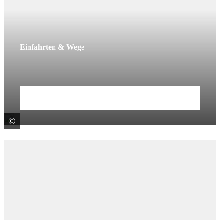
Einfahrten & Wege
Mehr erfahren
©
F. C. Nüdling Betonelemente GmbH u. Co. KG