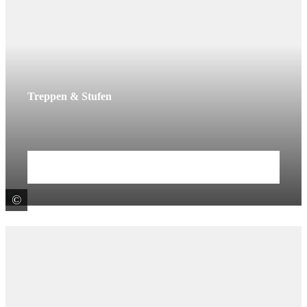
Treppen & Stufen
Mehr erfahren
©
Klostermann GmbH & Co. KG