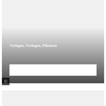
Verlegen, Verfugen, Pflastern
Mehr erfahren
©
© juefraphoto / stock.adobe.com